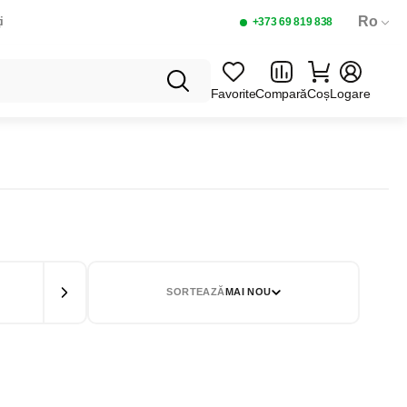
Ro
i
+373 69 819 838
Favorite
Compară
Coș
Logare
T 500G.
 ARAHIDE 485ГР
SORTEAZĂ
MAI NOU