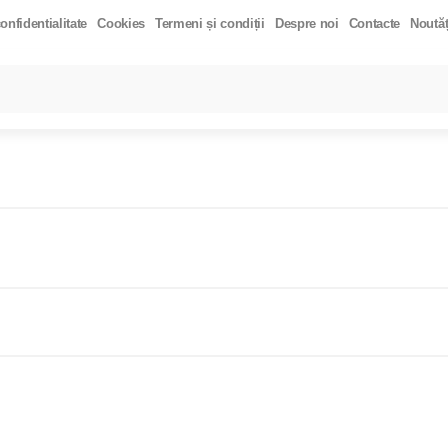
onfidentialitate
Cookies
Termeni și condiții
Despre noi
Contacte
Noutăț
LARE
Toate rezultatele căutării [0 de produse]
HIDRATAT 200G.
TĂRÂȚE DE PSYLLIUM 200 GR
MANGO DESHIDRATA
COS EXTRA VIRGIN 500ML
ULEI DE COCOS "REFINED" 500ML
DE HIMALAYA GRUNJOASĂ 500GR
QUINOA ROSIE 300GR
PASTA DIN