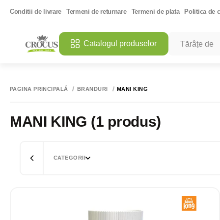
Conditii de livrare
Termeni de returnare
Termeni de plata
Politica de c
Catalogul produselor
CĂUTĂRI POPU
MANGO DES
PAGINA PRINCIPALĂ
BRANDURI
MANI KING
ULEI DE CO
SARE ROZ 
MANI KING
(1 produs)
CATEGORII