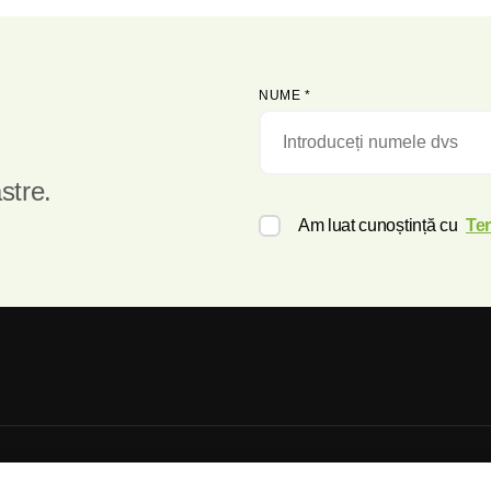
NUME
*
stre.
Am luat cunoștință cu
Ter