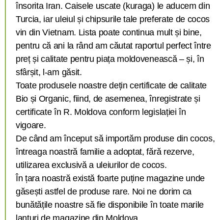
însorita Iran. Caisele uscate (kuraga) le aducem din
Turcia, iar uleiul și chipsurile tale preferate de cocos
vin din Vietnam. Lista poate continua mult și bine,
pentru că ani la rând am căutat raportul perfect între
preț și calitate pentru piața moldovenească – și, în
sfârșit, l-am găsit.
Toate produsele noastre dețin certificate de calitate
Bio și Organic, fiind, de asemenea, înregistrate și
certificate în R. Moldova conform legislației în
vigoare.
De când am început să importăm produse din cocos,
întreaga noastră familie a adoptat, fără rezerve,
utilizarea exclusivă a uleiurilor de cocos.
În țara noastră există foarte puține magazine unde
găsești astfel de produse rare. Noi ne dorim ca
bunătățile noastre să fie disponibile în toate marile
lanțuri de magazine din Moldova.