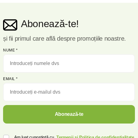
Abonează-te!
și fii primul care află despre promoțiile noastre.
NUME
*
EMAIL
*
Abonează-te
Am luat cunoștință cu
Termenii și Politica de confidențialitate