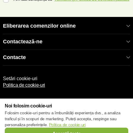
Eliberarea comenzilor online
Contactează-ne
Contacte
Setări cookie-uri
Politica de cookie-uri
Noi folosim cookie-uri
Folosim cookie-uri pentru a îmbunătăți experiența dvs., a analiza
traficul și în scopuri de marketing. Puteți accepta, respinge sau
© 2017 – 2026 ECOM
personaliza preferințele.
Politica de cookie-uri