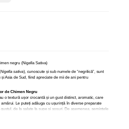
men negru (Nigella Sativa)
(
Nigella sativa
), cunoscute și sub numele de “negrilică”, sunt
u și Asia de Sud, fiind apreciate de mii de ani pentru
lor de Chimen Negru
 o textură ușor crocantă și un gust distinct, aromatic, care
 amărui. Le puteți adăuga cu ușurință în diverse preparate
 gustul, de la salate la supe și sosuri. De asemenea, semințele
ra ceaiuri cu efecte benefice asupra sănătății.