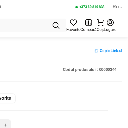
Ro
i
+373 69 819 838
Favorite
Compară
Coș
Logare
T 500G.
Copie Link-ul
 ARAHIDE 485ГР
Codul produsului : 00000344
orite
+