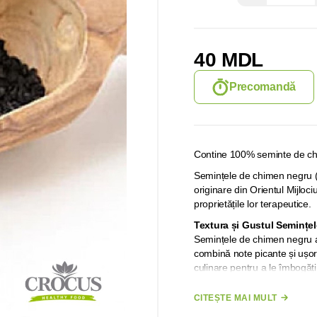
40 MDL
Precomandă
Contine 100% seminte de chi
Semințele de chimen negru 
originare din Orientul Mijloci
proprietățile lor terapeutice.
Textura și Gustul Semințe
Semințele de chimen negru au
combină note picante și ușor
culinare pentru a le îmbogăți
pot fi folosite pentru a prepa
CITEȘTE MAI MULT
Mod de Administrare