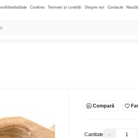
onfidentialitate
Cookies
Termeni și condiții
Despre noi
Contacte
Noutăț
LARE
Toate rezultatele căutării [0 de produse]
HIDRATAT 200G.
TĂRÂȚE DE PSYLLIUM 200 GR
MANGO DESHIDRATA
COS EXTRA VIRGIN 500ML
ULEI DE COCOS "REFINED" 500ML
DE HIMALAYA GRUNJOASĂ 500GR
QUINOA ROSIE 300GR
PASTA DIN
Compară
Fav
−
Cantitate