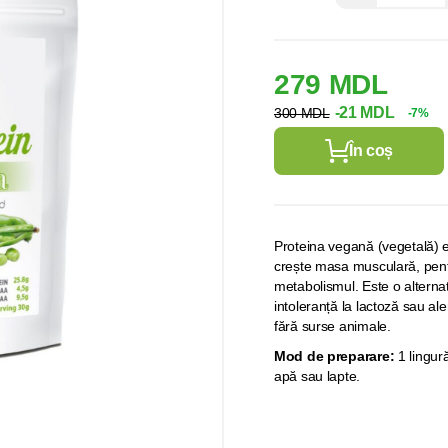
279 MDL
-21 MDL
300 MDL
-7%
În coș
Proteina vegană (vegetală) es
crește masa musculară, pent
metabolismul. Este o alterna
intoleranță la lactoză sau al
fără surse animale.
Mod de preparare:
1 lingur
apă sau lapte.