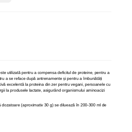
te utilizată pentru a compensa deficitul de proteine, pentru a
ru a se reface după antrenamente și pentru a îmbunătăți
tivă excelentă la proteina din zer pentru vegani, persoanele cu
ergii la produsele lactate, asigurând organismului aminoacizi
ă dozatoare (aproximativ 30 g) se diluează în 200-300 ml de