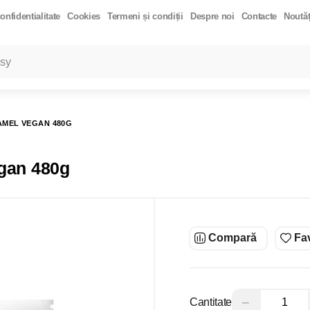
onfidentialitate
Cookies
Termeni și condiții
Despre noi
Contacte
Noutăț
LARE
Toate rezultatele căutării [0 de produse]
HIDRATAT 200G.
TĂRÂȚE DE PSYLLIUM 200 GR
MANGO DESHIDRATA
AMEL VEGAN 480G
COS EXTRA VIRGIN 500ML
ULEI DE COCOS "REFINED" 500ML
DE HIMALAYA GRUNJOASĂ 500GR
QUINOA ROSIE 300GR
PASTA DIN
egan 480g
Compară
Fav
−
Cantitate