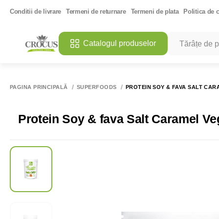
Conditii de livrare
Termeni de returnare
Termeni de plata
Politica de c
Catalogul produselor
CĂUTĂRI POPU
MANGO DES
PAGINA PRINCIPALĂ
SUPERFOODS
PROTEIN SOY & FAVA SALT CAR
ULEI DE CO
SARE ROZ 
Protein Soy & fava Salt Caramel V