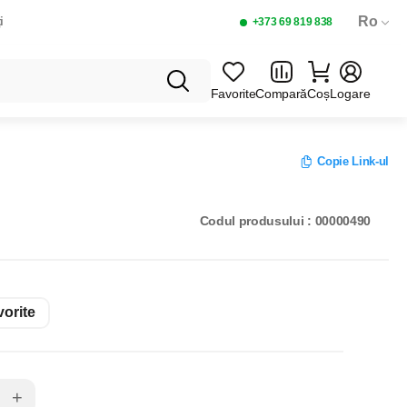
Ro
i
+373 69 819 838
Favorite
Compară
Coș
Logare
T 500G.
Copie Link-ul
 ARAHIDE 485ГР
Codul produsului : 00000490
orite
+