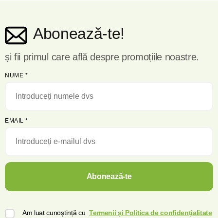
Valoare nutrițională la 100 g de produs:
Abonează-te!
Componentă
Valoare
Calorii
343 kcal
Proteine
23 g
și fii primul care află despre promoțiile noastre.
Grăsimi
1,8 g
Carbohidrați
54 g
NUME
*
Producător:
Polonia
Masa neta: 250g
EMAIL
*
Abonează-te
Am luat cunoștință cu
Termenii și Politica de confidențialitate