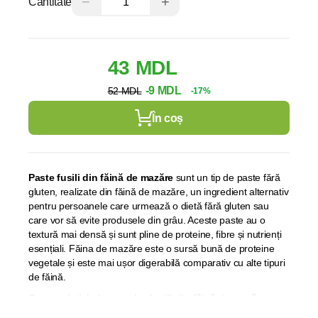
−
+
Cantitate
43 MDL
-9 MDL
52 MDL
-17%
În coș
Paste fusili din făină de mazăre
sunt un tip de paste fără
gluten, realizate din făină de mazăre, un ingredient alternativ
pentru persoanele care urmează o dietă fără gluten sau
care vor să evite produsele din grâu. Aceste paste au o
textură mai densă și sunt pline de proteine, fibre și nutrienți
esențiali. Făina de mazăre este o sursă bună de proteine
vegetale și este mai ușor digerabilă comparativ cu alte tipuri
de făină.
Caracteristici ale pastelor fusili din făină de mazăre: