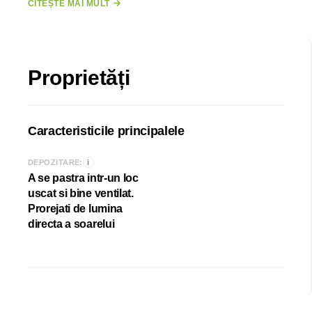
CITEȘTE MAI MULT
Fără gluten:
Sunt ideale pentru persoanele cu
intoleranță la gluten sau care urmează o dietă fără
gluten.
Mențiune importantă:
Deși sunt realizate din făină de
mazăre, aceste paste pot conține urme de gluten, în
Proprietăți
funcție de condițiile de fabricație, și nu sunt
recomandate persoanelor cu intoleranță severă la
gluten.
Bogate în proteine:
Făina de mazăre este o sursă
Caracteristicile principalele
excelentă de proteine vegetale.
Conținut ridicat de fibre:
Ajută la susținerea
i
DEPOZITARE:
digestiei sănătoase și menținerea senzației de
A se pastra intr-un loc
sațietate.
uscat si bine ventilat.
Prorejati de lumina
Textură densă:
Aceste paste au o textură mai fermă,
directa a soarelui
care le face potrivite pentru o gamă largă de sosuri.
Mod de preparare:
Pastele fusili din făină de mazăre se
fierb într-o cantitate mare de apă sărată, la fel ca orice alt tip
de paste, și se servesc cu sosuri de toate tipurile: roșii, albe,
pesto sau chiar în salate reci.
Ingrediente:
100% Făină de mazăre verde, apă.