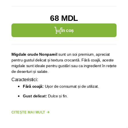
68 MDL
În coș
Migdale crude Nonpareil
sunt un soi premium, apreciat
pentru gustul delicat și textura crocantă. Fără coajă, aceste
migdale sunt ideale pentru gustări sau ca ingredient în rețete
de deserturi și salate.
Caracteristici:
Fără coajă:
Ușor de consumat și de utilizat.
Gust delicat:
Dulce și fin.
Nutriție bogată:
Proteine, fibre, grăsimi sănătoase.
CITEȘTE MAI MULT
Beneficii:
Sănătoase pentru inimă:
Grăsimi nesaturate
benefice.