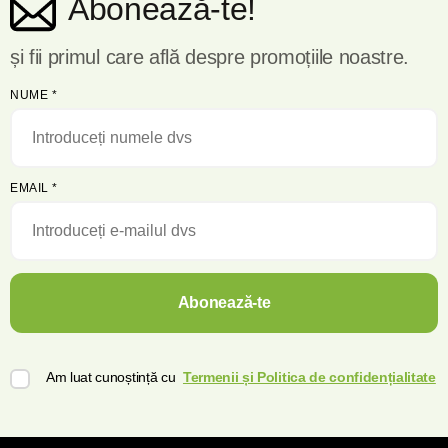
Abonează-te!
Producător :SUA Condiții de păstrare: A se păstra într-un loc
răcoros, întunecat, la umiditate de până la 70%.
și fii primul care află despre promoțiile noastre.
NUME
*
EMAIL
*
Abonează-te
Am luat cunoștință cu
Termenii și Politica de confidențialitate