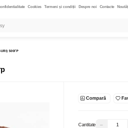
onfidentialitate
Cookies
Termeni și condiții
Despre noi
Contacte
Noutăț
LARE
Toate rezultatele căutării [0 de produse]
HIDRATAT 200G.
TĂRÂȚE DE PSYLLIUM 200 GR
MANGO DESHIDRATA
URI) 500ГР
COS EXTRA VIRGIN 500ML
ULEI DE COCOS "REFINED" 500ML
DE HIMALAYA GRUNJOASĂ 500GR
QUINOA ROSIE 300GR
PASTA DIN
гр
Compară
Fav
−
Cantitate