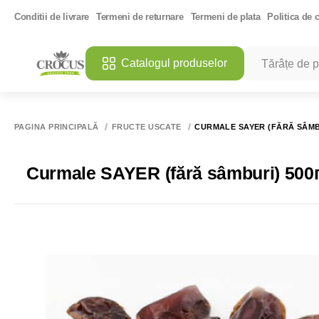
Conditii de livrare
Termeni de returnare
Termeni de plata
Politica de c
Catalogul produselor
CĂUTĂRI POPU
MANGO DES
PAGINA PRINCIPALĂ
FRUCTE USCATE
CURMALE SAYER (FĂRĂ SÂMB
ULEI DE CO
SARE ROZ 
Curmale SAYER (fără sâmburi) 500