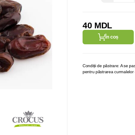
40 MDL
În coș
Condiții de păstrare: A se pa
pentru păstrarea curmalelor 