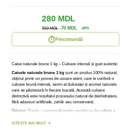
280 MDL
-70 MDL
350 MDL
-20%
Precomandă
Caise naturale brune 1 kg – Culoare intensă și gust autentic
Caisele naturale brune 1 kg
sunt un produs 100% natural,
obținut printr-un proces de uscare atent, care le conferă o
culoare brună intensă, semn al dulceaței și aromei naturale
care se păstrează în fiecare bucată. Această culoare
distinctivă este rezultatul procesului natural de deshidratare,
fără adaosuri artificiale, zahăr sau conservanți.
Origine:
Turcia – cunoscută pentru recolta sa de calitate a
caiselor.
Masa netă 1 kg
CITEȘTE MAI MULT