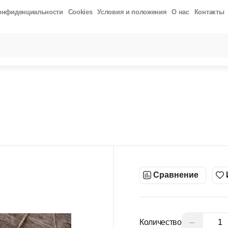
онфиденциальности
Cookies
Условия и положения
О нас
Контакты
РОСЫ
результаты поиска [0 товаров]
Й БЕЗ САХАРА 200ГР
ПСИЛЛИУМ( ШЕЛУХА ПОДОРОЖНИКА) 200ГР
Й БЕЗ ДОБАВЛЕНИЯ САХАРА 500 ГР
КОКОСОВОЕ МАСЛО EXTRA VI
СЛО «REFINED» 500МЛ
ГИМАЛАЙСКАЯ СОЛЬ (ГРАНУЛЫ) 500ГР
КИ
 АРАХИСОВАЯ ПАСТА 485ГР
Сравнение
−
Количество