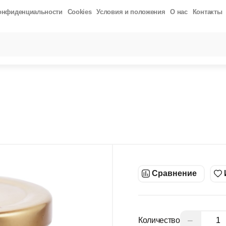
онфиденциальности
Cookies
Условия и положения
О нас
Контакты
РОСЫ
результаты поиска [0 товаров]
Й БЕЗ САХАРА 200ГР
ПСИЛЛИУМ( ШЕЛУХА ПОДОРОЖНИКА) 200ГР
Й БЕЗ ДОБАВЛЕНИЯ САХАРА 500 ГР
КОКОСОВОЕ МАСЛО EXTRA VI
СЛО «REFINED» 500МЛ
ГИМАЛАЙСКАЯ СОЛЬ (ГРАНУЛЫ) 500ГР
КИ
 АРАХИСОВАЯ ПАСТА 485ГР
Сравнение
−
Количество