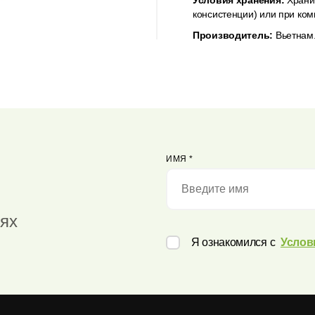
Условия хранения:
Хранит
консистенции) или при ком
Производитель:
Вьетнам
ИМЯ
*
иях
Я ознакомился с
Услов